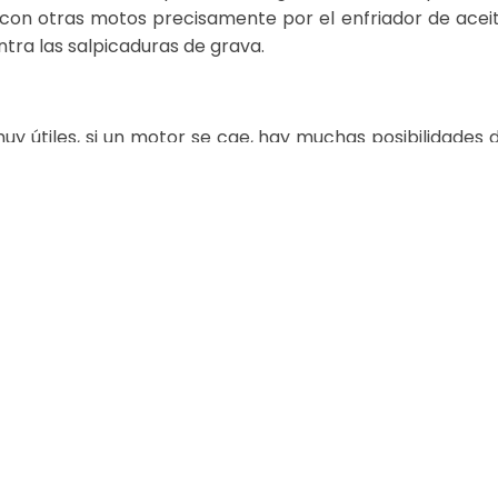
, con otras motos precisamente por el enfriador de acei
ontra las salpicaduras de grava.
 útiles, si un motor se cae, hay muchas posibilidades 
gue se doble o se rompa, los protectores de manos t
tizan que el viento y la lluvia le lleguen un poco
e envían su moto a los arbustos, protegen sus manos y g
os no se verá tan bien en todas las motos, pero un
 escapes, no sólo para evitar que su ropa se funda con
en forma de tapones o soportes protectores que gara
la moto
Preguntas comunes sobre el aceite lubric
para m