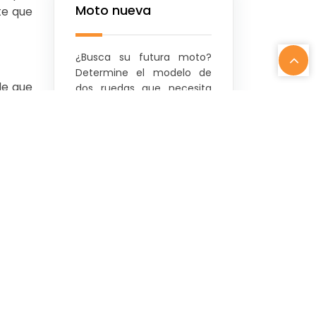
Moto nueva
te que
¿Busca su futura moto?
Determine el modelo de
de que
dos ruedas que necesita
ambién
según su perfil: urbano,
deportivo… La elección de
 menos
una nueva moto también
uantes
depende de la morfología
a moto
del conductor.
Motocicleta retro
tra el
ntizan
Además del ahorro que
supone la compra de una
ante
moto de estilo retro, los
otos