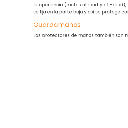
la apariencia (motos allroad y off-road)
se fija en la parte baja y así se protege c
Guardamanos
Los protectores de manos también son muy
una manija del acelerador o del embra
protegen estas manijas. Además, garan
directamente a los nudillos. Para los qu
de las ramas espinosas. Un guardaman
todoterreno moderna sólo se fortalecerá.
Protectores de escape
También existen protectores para muchos
escape (escudo térmico), sino también 
que su escape no se raye al resbalar.
10 consejos para el mantenimiento de 